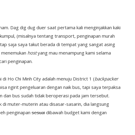
nam. Dag dig dug duer saat pertama kali menginjakkan kaki
rkumpul, (misalnya tentang transport, penginapan murah
tetap saja saya takut berada di tempat yang sangat asing
sil menemukan
host
yang mau menampung kami selama
cari penginapan.
di Ho Chi Minh City adalah menuju District 1 (
backpacker
bisa ngirit pengeluaran dengan naik bus, tapi saya terpaksa
am dan bus sudah tidak beroperasi pada jam tersebut.
k di muter-muterin atau disasar-sasarin, dia langsung
leh penginapan
sesuai
dibawah budget kami dengan