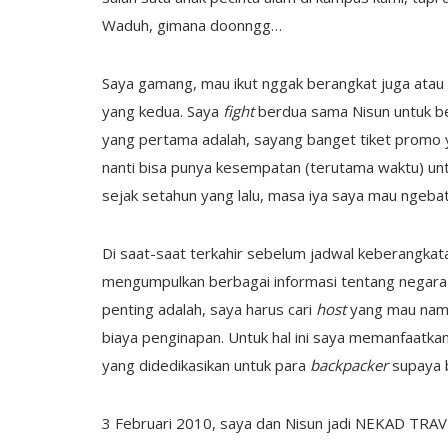
Waduh, gimana doonngg…
Saya gamang, mau ikut nggak berangkat juga atau
yang kedua. Saya
fight
berdua sama Nisun untuk be
yang pertama adalah, sayang banget tiket promo y
nanti bisa punya kesempatan (terutama waktu) untu
sejak setahun yang lalu, masa iya saya mau ngebatal
Di saat-saat terkahir sebelum jadwal keberangkat
mengumpulkan berbagai informasi tentang negara-n
penting adalah, saya harus cari
host
yang mau nam
biaya penginapan. Untuk hal ini saya memanfaatka
yang didedikasikan untuk para
backpacker
supaya 
3 Februari 2010, saya dan Nisun jadi NEKAD TRAV