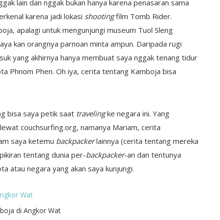
nggak lain dan nggak bukan hanya karena penasaran sama
rkenal karena jadi lokasi
shooting
film Tomb Rider.
boja, apalagi untuk mengunjungi museum Tuol Sleng
 saya kan orangnya parnoan minta ampun. Daripada rugi
masuk yang akhirnya hanya membuat saya nggak tenang tidur
 kota Phnom Phen. Oh iya, cerita tentang Kamboja bisa
ng bisa saya petik saat
traveling
ke negara ini. Yang
lewat couchsurfing.org, namanya Mariam, cerita
am saya ketemu
backpacker
lainnya (cerita tentang mereka
pikiran tentang dunia per-
backpacker
-an dan tentunya
ta atau negara yang akan saya kunjungi.
oja di Angkor Wat