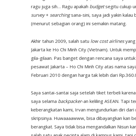
ragu juga sih… Ragu apakah
budget
segitu cukup 
survey
+
searching
sana-sini, saya jadi yakin kalau
(menurut sebagian orang) ini semakin matang.
Akhir tahun 2009, salah satu
low cost airlines
yang 
Jakarta ke Ho Chi Minh City (Vietnam). Untuk memp
gila-gilaan. Pas banget dengan rencana saya untu
pesawat Jakarta – Ho Chi Minh City atas nama saya
Februari 2010 dengan harga tak lebih dari Rp.360.
Saya santai-santai saja setelah tiket terbeli kare
saya selama
backpacker
-an keliling ASEAN. Tapi t
keberangkatan kami, Irvan mengundurkan diri dari 
skripsinya. Huwaaaawww, bisa dibayangkan kan beta
berangkat. Saya tidak bisa mengandalkan Nisun ka
salah satu anak pecinta alam di kampus kami, tap