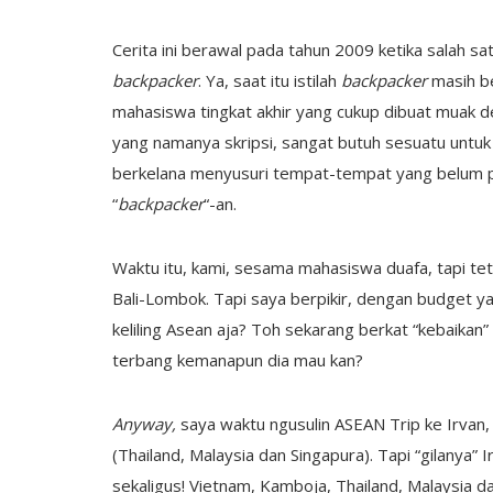
Cerita ini berawal pada tahun 2009 ketika salah sa
backpacker
. Ya, saat itu istilah
backpacker
masih be
mahasiswa tingkat akhir yang cukup dibuat muak d
yang namanya skripsi, sangat butuh sesuatu untuk
berkelana menyusuri tempat-tempat yang belum pe
“
backpacker
“-an.
Waktu itu, kami, sesama mahasiswa duafa, tapi tet
Bali-Lombok. Tapi saya berpikir, dengan budget 
keliling Asean aja? Toh sekarang berkat “kebaika
terbang kemanapun dia mau kan?
Anyway,
saya waktu ngusulin ASEAN Trip ke Irvan,
(Thailand, Malaysia dan Singapura). Tapi “gilanya
sekaligus! Vietnam, Kamboja, Thailand, Malaysia 