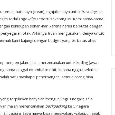
tu teman baik saya (Irvan), ngajakin saya untuk
traveling
ala
lum terlalu nge-
hits
seperti sekarang ini. Kami sama-sama
engan kehidupan sehari-hari karena harus berkutat dengan
 penyegaran otak. Akhirnya Irvan mengusulkan idenya untuk
rnah kami kujungi dengan budget yang terbatas alias
ep pengen jalan-jalan, merencanakan untuk keliling Jawa-
yang
sama
tinggal ditambahin dikit, kenapa nggak sekalian
n” salah satu maskapai penerbangan, semua orang bisa
 yang terpikirkan hanyalah mengunjungi 3 negara saja
” Irvan malah merencanakan
backpacking
ke 5 negara
dan Singapura. Saya hanya bisa mengiyakan, walaupun agak