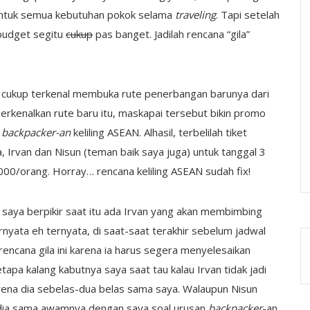
untuk semua kebutuhan pokok selama
traveling
. Tapi setelah
 budget segitu
cukup
pas banget. Jadilah rencana “gila”
cukup terkenal membuka rute penerbangan barunya dari
erkenalkan rute baru itu, maskapai tersebut bikin promo
k
backpacker-an
keliling ASEAN. Alhasil, terbelilah tiket
, Irvan dan Nisun (teman baik saya juga) untuk tanggal 3
000/orang. Horray… rencana keliling ASEAN sudah fix!
na saya berpikir saat itu ada Irvan yang akan membimbing
ernyata eh ternyata, di saat-saat terakhir sebelum jadwal
rencana gila ini karena ia harus segera menyelesaikan
pa kalang kabutnya saya saat tau kalau Irvan tidak jadi
rena dia sebelas-dua belas sama saya. Walaupun Nisun
i dia sama awamnya dengan saya soal urusan
backpacker
-an.