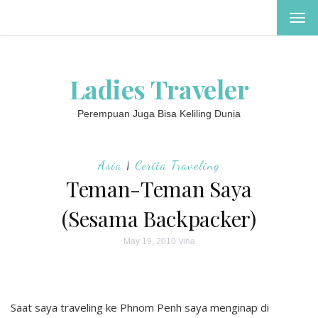
TOG
NAV
Ladies Traveler
Perempuan Juga Bisa Keliling Dunia
Asia
|
Cerita Traveling
Teman-Teman Saya
(Sesama Backpacker)
May 19, 2010
vina
Saat saya traveling ke Phnom Penh saya menginap di