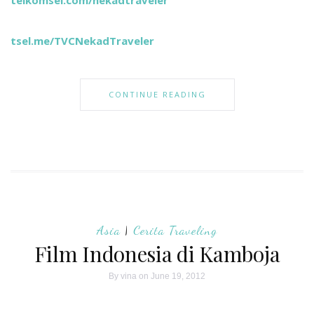
telkomsel.com/nekadtraveler
tsel.me/TVCNekadTraveler
CONTINUE READING
Asia
|
Cerita Traveling
Film Indonesia di Kamboja
By
vina
on June 19, 2012