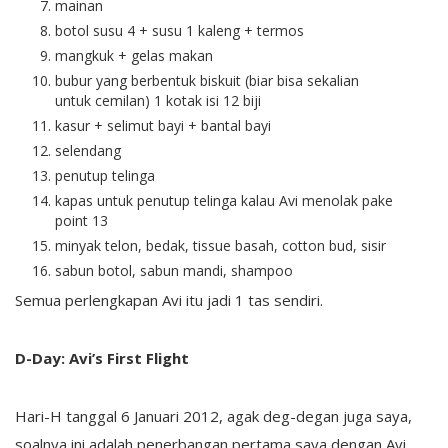
mainan
botol susu 4 + susu 1 kaleng + termos
mangkuk + gelas makan
bubur yang berbentuk biskuit (biar bisa sekalian
untuk cemilan) 1 kotak isi 12 biji
kasur + selimut bayi + bantal bayi
selendang
penutup telinga
kapas untuk penutup telinga kalau Avi menolak pake
point 13
minyak telon, bedak, tissue basah, cotton bud, sisir
sabun botol, sabun mandi, shampoo
Semua perlengkapan Avi itu jadi 1 tas sendiri.
D-Day: Avi’s First Flight
Hari-H tanggal 6 Januari 2012, agak deg-degan juga saya,
soalnya ini adalah penerbangan pertama saya dengan Avi.