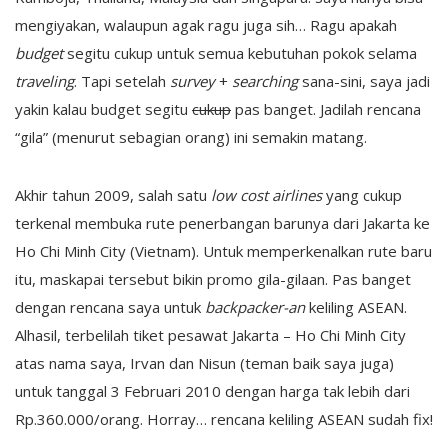
mengiyakan, walaupun agak ragu juga sih… Ragu apakah
budget
segitu cukup untuk semua kebutuhan pokok selama
traveling
. Tapi setelah
survey
+
searching
sana-sini, saya jadi
yakin kalau budget segitu
cukup
pas banget. Jadilah rencana
“gila” (menurut sebagian orang) ini semakin matang.
Akhir tahun 2009, salah satu
low cost airlines
yang cukup
terkenal membuka rute penerbangan barunya dari Jakarta ke
Ho Chi Minh City (Vietnam). Untuk memperkenalkan rute baru
itu, maskapai tersebut bikin promo gila-gilaan. Pas banget
dengan rencana saya untuk
backpacker-an
keliling ASEAN.
Alhasil, terbelilah tiket pesawat Jakarta – Ho Chi Minh City
atas nama saya, Irvan dan Nisun (teman baik saya juga)
untuk tanggal 3 Februari 2010 dengan harga tak lebih dari
Rp.360.000/orang. Horray… rencana keliling ASEAN sudah fix!