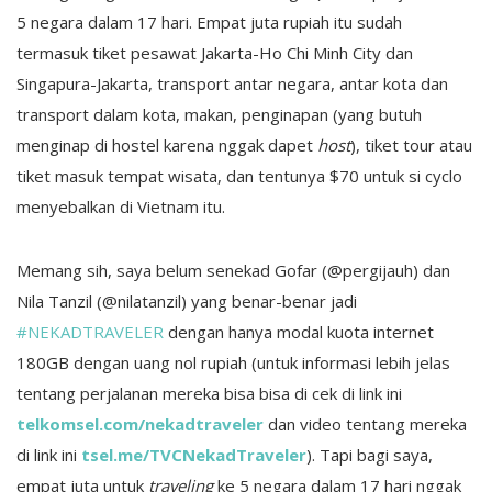
5 negara dalam 17 hari. Empat juta rupiah itu sudah
termasuk tiket pesawat Jakarta-Ho Chi Minh City dan
Singapura-Jakarta, transport antar negara, antar kota dan
transport dalam kota, makan, penginapan (yang butuh
menginap di hostel karena nggak dapet
host
), tiket tour atau
tiket masuk tempat wisata, dan tentunya $70 untuk si cyclo
menyebalkan di Vietnam itu.
Memang sih, saya belum senekad Gofar (@pergijauh) dan
Nila Tanzil (@nilatanzil) yang benar-benar jadi
#NEKADTRAVELER
dengan hanya modal kuota internet
180GB dengan uang nol rupiah (untuk informasi lebih jelas
tentang perjalanan mereka bisa bisa di cek di link ini
telkomsel.com/nekadtraveler
dan video tentang mereka
di link ini
tsel.me/TVCNekadTraveler
). Tapi bagi saya,
empat juta untuk
traveling
ke 5 negara dalam 17 hari nggak