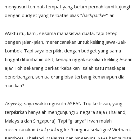
menyusuri tempat-tempat yang belum pernah kami kujungi
dengan budget yang terbatas alias “
backpacker
“-an.
Waktu itu, kami, sesama mahasiswa duafa, tapi tetep
pengen jalan-jalan, merencanakan untuk keliling Jawa-Bali-
Lombok. Tapi saya berpikir, dengan budget yang
sama
tinggal ditambahin dikit, kenapa nggak sekalian keliling Asean
aja? Toh sekarang berkat “kebaikan” salah satu maskapai
penerbangan, semua orang bisa terbang kemanapun dia
mau kan?
Anyway,
saya waktu ngusulin ASEAN Trip ke Irvan, yang
terpikirkan hanyalah mengunjungi 3 negara saja (Thailand,
Malaysia dan Singapura). Tapi “gilanya” Irvan malah
merencanakan
backpacking
ke 5 negara sekaligus! Vietnam,
Kamboja, Thailand, Malaysia dan Singapura. Saya hanya bisa