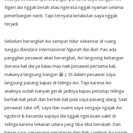
Ngeri dia nggak betah atau ngerasa nggak nyaman selama
penerbangan nanti. Tapi ternyata ketakutan saya nggak
terjadi.
Sebelum berangkat Avi sempat tidur sebentar di ruang
tunggu
Bandara Internasional Ngurah Rai-Bali
. Pas ada
panggilan pesawat akan berangkat, Avi langsung kebangun
(kerasa kali dia ya kalau mau naik pesawat pertama kali,
makanya langsung bangun 😀 ). Di dalam pesawat saya
langsung pasang kapas di telinga Avi. Tapi karena Avi
anaknya sudah banyak gerak jadinya kapas penutup telinga
berkali-kali jatuh dan berkali-kali pula saya pasang ulang. Saat
pesawat take off, saya dan suami saya sengaja ngajak Avi
ngobrol & becanda supaya dia nggak ngerasain sakit di
telinga karena tekanan udara yang tiba-tiba berubah. Dan
benar saja, sepanjang perjalanan dari Bali-Lombok Avi nggak