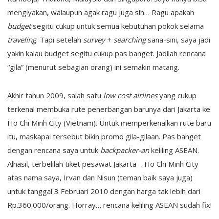
mengiyakan, walaupun agak ragu juga sih… Ragu apakah
budget
segitu cukup untuk semua kebutuhan pokok selama
traveling
. Tapi setelah
survey
+
searching
sana-sini, saya jadi
yakin kalau budget segitu
cukup
pas banget. Jadilah rencana
“gila” (menurut sebagian orang) ini semakin matang.
Akhir tahun 2009, salah satu
low cost airlines
yang cukup
terkenal membuka rute penerbangan barunya dari Jakarta ke
Ho Chi Minh City (Vietnam). Untuk memperkenalkan rute baru
itu, maskapai tersebut bikin promo gila-gilaan. Pas banget
dengan rencana saya untuk
backpacker-an
keliling ASEAN.
Alhasil, terbelilah tiket pesawat Jakarta – Ho Chi Minh City
atas nama saya, Irvan dan Nisun (teman baik saya juga)
untuk tanggal 3 Februari 2010 dengan harga tak lebih dari
Rp.360.000/orang. Horray… rencana keliling ASEAN sudah fix!