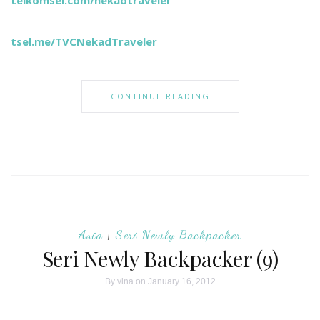
telkomsel.com/nekadtraveler
tsel.me/TVCNekadTraveler
CONTINUE READING
Asia
|
Seri Newly Backpacker
Seri Newly Backpacker (9)
By
vina
on January 16, 2012