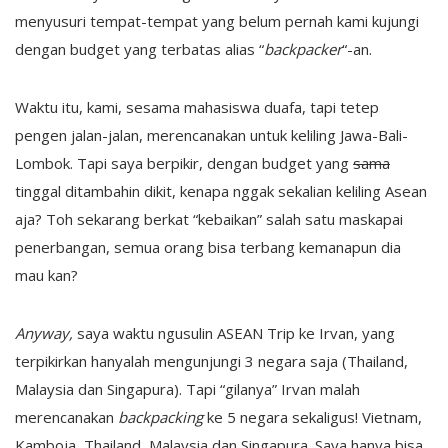
menyusuri tempat-tempat yang belum pernah kami kujungi
dengan budget yang terbatas alias “
backpacker
“-an.
Waktu itu, kami, sesama mahasiswa duafa, tapi tetep
pengen jalan-jalan, merencanakan untuk keliling Jawa-Bali-
Lombok. Tapi saya berpikir, dengan budget yang
sama
tinggal ditambahin dikit, kenapa nggak sekalian keliling Asean
aja? Toh sekarang berkat “kebaikan” salah satu maskapai
penerbangan, semua orang bisa terbang kemanapun dia
mau kan?
Anyway,
saya waktu ngusulin ASEAN Trip ke Irvan, yang
terpikirkan hanyalah mengunjungi 3 negara saja (Thailand,
Malaysia dan Singapura). Tapi “gilanya” Irvan malah
merencanakan
backpacking
ke 5 negara sekaligus! Vietnam,
Kamboja, Thailand, Malaysia dan Singapura. Saya hanya bisa