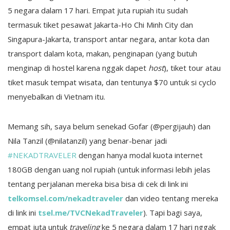
5 negara dalam 17 hari. Empat juta rupiah itu sudah
termasuk tiket pesawat Jakarta-Ho Chi Minh City dan
Singapura-Jakarta, transport antar negara, antar kota dan
transport dalam kota, makan, penginapan (yang butuh
menginap di hostel karena nggak dapet
host
), tiket tour atau
tiket masuk tempat wisata, dan tentunya $70 untuk si cyclo
menyebalkan di Vietnam itu.
Memang sih, saya belum senekad Gofar (@pergijauh) dan
Nila Tanzil (@nilatanzil) yang benar-benar jadi
#NEKADTRAVELER
dengan hanya modal kuota internet
180GB dengan uang nol rupiah (untuk informasi lebih jelas
tentang perjalanan mereka bisa bisa di cek di link ini
telkomsel.com/nekadtraveler
dan video tentang mereka
di link ini
tsel.me/TVCNekadTraveler
). Tapi bagi saya,
empat juta untuk
traveling
ke 5 negara dalam 17 hari nggak