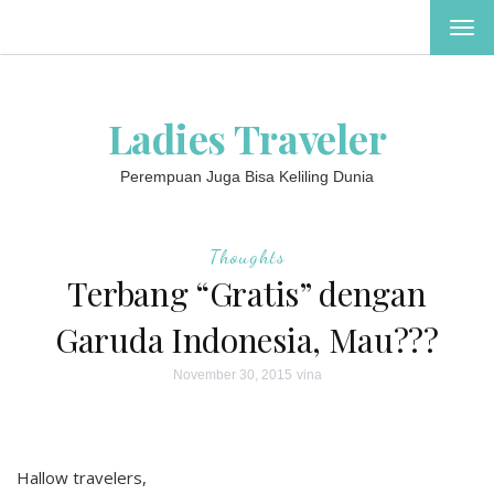
TOG
NAV
Ladies Traveler
Perempuan Juga Bisa Keliling Dunia
Thoughts
Terbang “Gratis” dengan
Garuda Indonesia, Mau???
November 30, 2015
vina
Hallow travelers,