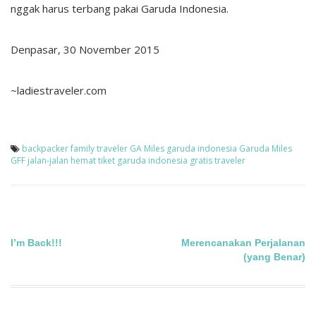
nggak harus terbang pakai Garuda Indonesia.
Denpasar, 30 November 2015
~ladiestraveler.com
backpacker
family traveler
GA Miles
garuda indonesia
Garuda Miles
GFF
jalan-jalan hemat
tiket garuda indonesia gratis
traveler
Post
I’m Back!!!
Merencanakan Perjalanan
(yang Benar)
navigation