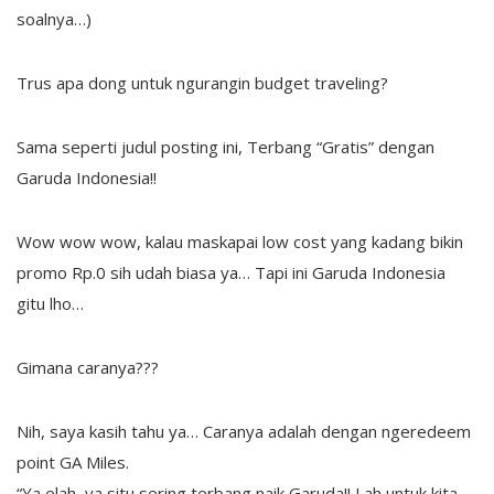
soalnya…)
Trus apa dong untuk ngurangin budget traveling?
Sama seperti judul posting ini, Terbang “Gratis” dengan
Garuda Indonesia!!
Wow wow wow, kalau maskapai low cost yang kadang bikin
promo Rp.0 sih udah biasa ya… Tapi ini Garuda Indonesia
gitu lho…
Gimana caranya???
Nih, saya kasih tahu ya… Caranya adalah dengan ngeredeem
point GA Miles.
“Ya elah, ya situ sering terbang naik Garuda!! Lah untuk kita-