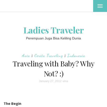
TOG
NAV
Ladies Traveler
Perempuan Juga Bisa Keliling Dunia
Asia
|
Cerita Traveling
|
Indonesia
Traveling with Baby? Why
Not? :)
January 27, 2012
vina
The Begin