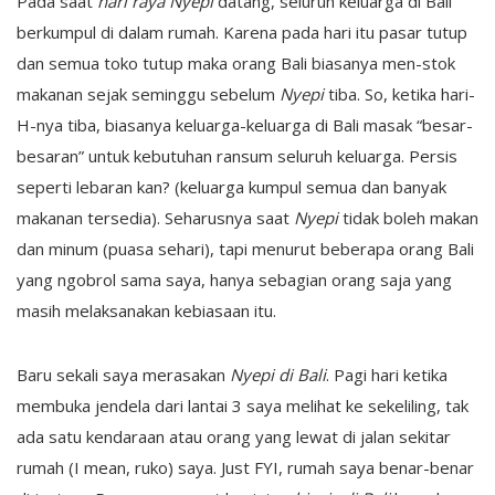
Pada saat
hari raya Nyepi
datang, seluruh keluarga di Bali
berkumpul di dalam rumah. Karena pada hari itu pasar tutup
dan semua toko tutup maka orang Bali biasanya men-stok
makanan sejak seminggu sebelum
Nyepi
tiba. So, ketika hari-
H-nya tiba, biasanya keluarga-keluarga di Bali masak “besar-
besaran” untuk kebutuhan ransum seluruh keluarga. Persis
seperti lebaran kan? (keluarga kumpul semua dan banyak
makanan tersedia). Seharusnya saat
Nyepi
tidak boleh makan
dan minum (puasa sehari), tapi menurut beberapa orang Bali
yang ngobrol sama saya, hanya sebagian orang saja yang
masih melaksanakan kebiasaan itu.
Baru sekali saya merasakan
Nyepi di Bali
. Pagi hari ketika
membuka jendela dari lantai 3 saya melihat ke sekeliling, tak
ada satu kendaraan atau orang yang lewat di jalan sekitar
rumah (I mean, ruko) saya. Just FYI, rumah saya benar-benar