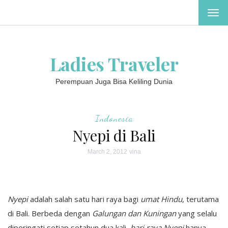
TOG
NAV
Ladies Traveler
Perempuan Juga Bisa Keliling Dunia
Indonesia
Nyepi di Bali
March 2, 2012
vina
Nyepi
adalah salah satu hari raya bagi
umat Hindu
, terutama
di Bali. Berbeda dengan
Galungan dan Kuningan
yang selalu
diperingati setiap setahun dua kali,
hari raya Nyepi
hanya