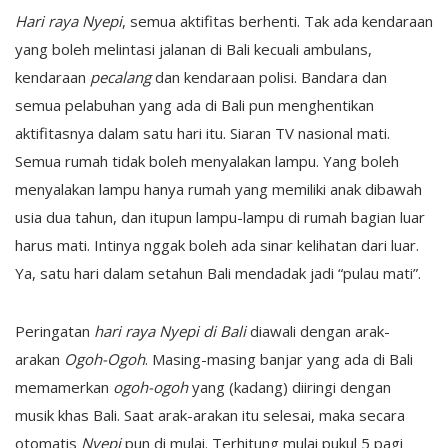
Hari raya Nyepi
, semua aktifitas berhenti. Tak ada kendaraan
yang boleh melintasi jalanan di Bali kecuali ambulans,
kendaraan
pecalang
dan kendaraan polisi. Bandara dan
semua pelabuhan yang ada di Bali pun menghentikan
aktifitasnya dalam satu hari itu. Siaran TV nasional mati.
Semua rumah tidak boleh menyalakan lampu. Yang boleh
menyalakan lampu hanya rumah yang memiliki anak dibawah
usia dua tahun, dan itupun lampu-lampu di rumah bagian luar
harus mati. Intinya nggak boleh ada sinar kelihatan dari luar.
Ya, satu hari dalam setahun Bali mendadak jadi “pulau mati”.
Peringatan
hari raya Nyepi di Bali
diawali dengan arak-
arakan
Ogoh-Ogoh
. Masing-masing banjar yang ada di Bali
memamerkan
ogoh-ogoh
yang (kadang) diiringi dengan
musik khas Bali. Saat arak-arakan itu selesai, maka secara
otomatis
Nyepi
pun di mulai. Terhitung mulai pukul 5 pagi