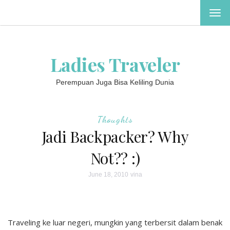
TOG
NAV
Ladies Traveler
Perempuan Juga Bisa Keliling Dunia
Thoughts
Jadi Backpacker? Why
Not?? :)
June 18, 2010
vina
Traveling ke luar negeri, mungkin yang terbersit dalam benak