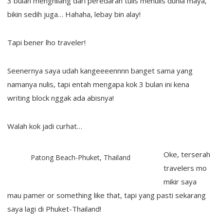
3 bulan menghilang dari peredaran tulis menulis dunia maya,
bikin sedih juga… Hahaha, lebay bin alay!
Tapi bener lho traveler!
Seenernya saya udah kangeeeennnn banget sama yang
namanya nulis, tapi entah mengapa kok 3 bulan ini kena
writing block nggak ada abisnya!
Walah kok jadi curhat…
Oke, terserah
Patong Beach-Phuket, Thailand
travelers mo
mikir saya
mau pamer or something like that, tapi yang pasti sekarang
saya lagi di Phuket-Thailand!