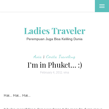
TOG
NAV
Ladies Traveler
Perempuan Juga Bisa Keliling Dunia
Asia
|
Cerita Traveling
I’m in Phuket… :)
February 4, 2011
vina
Hai… Hai… Hai…