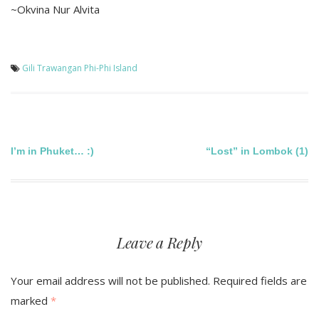
~Okvina Nur Alvita
Gili Trawangan
Phi-Phi Island
Post
I’m in Phuket… :)
“Lost” in Lombok (1)
navigation
Leave a Reply
Your email address will not be published.
Required fields are
marked
*