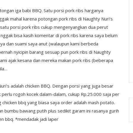
tongan iga babi BBQ. Satu porsi pork ribs harganya
ggak mahal karena potongan pork ribs di Naughty Nuri’s
 satu porsi pork ribs cukup mengenyangkan dua perut
 nggak bisa kasih komentar di pork ribs karena saya belum
aya dan suami saya anut (walaupun kami berbeda
pernah nyicipin barang sesuap pun pork ribs di Naughty
 kami ajak kesana dan mereka makan pork ribs (beberapa
ila…
uri’s adalah chicken BBQ. Dengan porsi yang juga besar
ak perlu rogoh kocek dalam-dalam, cukup Rp.25.000 saja per
 chicken bbq yang biasa saya order adalah mash potato.
 bumbu bawang putih plus sedikit garam ini rasanya gurih
ken bbq. *mendadak jadi laper