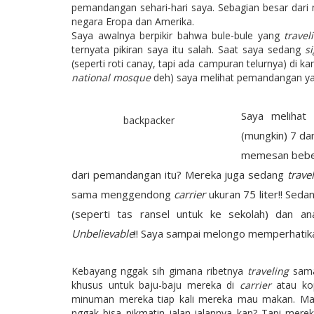
pemandangan sehari-hari saya. Sebagian besar dari m
negara Eropa dan Amerika.
Saya awalnya berpikir bahwa bule-bule yang
travel
ternyata pikiran saya itu salah. Saat saya sedang
s
(seperti roti canay, tapi ada campuran telurnya) di k
national mosque
deh) saya melihat pemandangan yan
Saya melihat
backpacker
(mungkin) 7 da
memesan bebe
dari pemandangan itu? Mereka juga sedang
trave
sama menggendong
carrier
ukuran 75 liter!! Sed
(seperti tas ransel untuk ke sekolah) dan 
Unbelievable
!! Saya sampai melongo memperhatika
Kebayang nggak sih gimana ribetnya
traveling
sama 
khusus untuk baju-baju mereka di
carrier
atau kop
minuman mereka tiap kali mereka mau makan. Masih
nggak bisa nikmatin jalan-jalannya kan? Tapi me