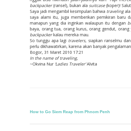
backpacker
(ransel), bukan ala
suitcase
(koper)! Salu
Saya jadi mengambil kesimpulan bahwa
traveling
al
saya alami itu, juga memberikan pemikiran baru d
manapun yang dia inginkan walaupun itu dengan
b
baya, orang tua, orang kurus, orang gendut, orang 
backpacker
kalau mereka mau.
So tunggu apa lagi
travelers
, siapkan ranselmu dan
perlu dikhawatirkan, karena akan banyak pengalaman
Bogor, 31 Maret 2010 17:21
In the name of traveling,
~Okvina Nur
‘Ladies Traveler’
Alvita
Post
How to Go Siem Reap from Phnom Penh
navigation