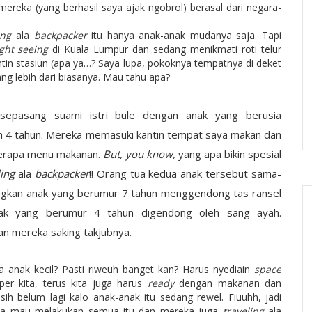
ereka (yang berhasil saya ajak ngobrol) berasal dari negara-
ing
ala
backpacker
itu hanya anak-anak mudanya saja. Tapi
ight seeing
di Kuala Lumpur dan sedang menikmati roti telur
antin stasiun (apa ya…? Saya lupa, pokoknya tempatnya di deket
g lebih dari biasanya. Mau tahu apa?
 sepasang suami istri bule dengan anak yang berusia
n 4 tahun. Mereka memasuki kantin tempat saya makan dan
rapa menu makanan.
But, you know,
yang apa bikin spesial
ling
ala
backpacker
!! Orang tua kedua anak tersebut sama-
angkan anak yang berumur 7 tahun menggendong tas ransel
anak yang berumur 4 tahun digendong oleh sang ayah.
n mereka saking takjubnya.
anak kecil? Pasti riweuh banget kan? Harus nyediain
space
er kita, terus kita juga harus
ready
dengan makanan dan
 belum lagi kalo anak-anak itu sedang rewel. Fiuuhh, jadi
reka mau melakukan semua itu dan mereka juga
traveling
ala