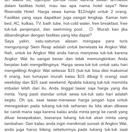
dalam fasilitas hotel, mau tau apa nama hotel saya? New
Riverside Hotel. Harga sewa kamar $12/night untuk 2 orang.
Fasilitas yang saya dapatkan juga sangat lengkap. Kamar twin
bed, AC, kulkas, TV, bath tube, hot-cold water, free breakfast, free
tuk-tuk penjemput, dan swimming pool… 🙂 Murah kan jika
dibandingkan dengan fasilitas yang kita dapat?
Saya yakin, satu-satunya alasan mengapa para turis
mengunjungi Siem Reap adalah untuk berwisata ke Angkor Wat.
Nah, untuk ke Angkor Wat anda harus menyewa tuk-tuk karena
Angkor Wat itu sangat besar dan tidak memungkinkan Anda
berjalan kaki mengelilinginya. Harga sewa tuk-tuk untuk satu hari
mengelilingi Angkor Wat sebesar $15 (tuk-tuk bisa diisi maksimal
6 orang, kan lumayan murah kalau $15 dibagi 6 orang) saat
weekday dan $25 saat weekend. Apabila tukang tuk-tuk meminta
imbalan lebih dari itu, Anda tinggal tawar saja harga yang dia
minta. Yang pasti standar untuk sewa tuk-tuk satu hari adalah
segitu. Oh iya, saat tawar-menawar harga jangan lupa untuk
menegaskan pada tukang tuk-tuk seharian itu kita akan dibawa
ke candi mana saja karena kalau anda minta pergi ke candi yang
diluar kesepakatan, biasanya tukang tuk-tuk akan minta uang
tambahan. Dan kalau anda ingin menikmati sunset di Angkor Wat,
anda juga harus bilang sebelumnya pada tukang tuk-tuk saat