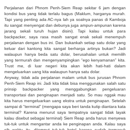
Perjalanan dari Phnom Penh-Siem Reap sekitar 6 jam dengan
kondisi bus yang tidak terlalu bagus (Maklum, harganya murah.
Tapi yang penting ada AC-nya lah ya soalnya panas di Kamboja
itu sangat menyengat dan debunya juga ampun-ampunan karena
jarang sekali turuh hujan disini). Tapi kalau untuk para
backpacker, saya rasa masih sangat enak sekali menempuh
perjalanan dengan bus ini. Dan bukankah setiap satu dolar yang
keluar dari kantong kita sangat berharga artinya bukan? Jadi
walaupun hanya beda satu dolar, berusahalan untuk memilih
yang termurah dan mengenyampingkan “ego kenyamanan” kita.
Trust me, di luar negeri kita akan lebih hati-hati dalam
mengeluarkan uang kita walaupun hanya satu dolar.
Anyway, tidak ada perjalanan malam untuk bus jurusan Phnom
Penh-Siem Reap ini. Jadi kita tidak bisa menggunakan salah satu
prinsip backpacker yang menggabungkan pengeluaran
transportasi dan penginapan menjadi satu. So mau nggak mau
kita harus mengeluarkan uang ekstra untuk penginapan. Setelah
sampai di “terminal” (mengapa saya beri tanda kutip diantara kata
terminal? Karena menurut saya tempatnya sangat tidak layak
kalau disebut sebagai terminal) Siem Reap anda harus menyewa
tuk-tuk untuk mengantar anda ke penginapan anda. Kalau saya
sih waktu itu, dijemput tuk-tuk hotel karena sudah termasuk