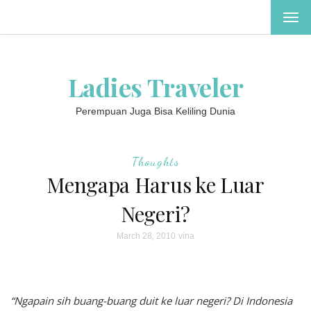
TOG
NAV
Ladies Traveler
Perempuan Juga Bisa Keliling Dunia
Thoughts
Mengapa Harus ke Luar
Negeri?
March 28, 2010
vina
“Ngapain sih buang-buang duit ke luar negeri? Di Indonesia