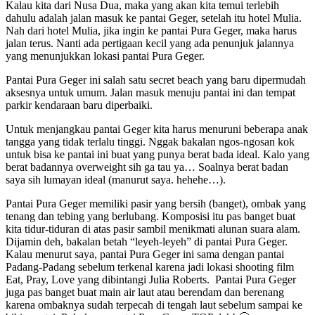
Kalau kita dari Nusa Dua, maka yang akan kita temui terlebih
dahulu adalah jalan masuk ke pantai Geger, setelah itu hotel Mulia.
Nah dari hotel Mulia, jika ingin ke pantai Pura Geger, maka harus
jalan terus. Nanti ada pertigaan kecil yang ada penunjuk jalannya
yang menunjukkan lokasi pantai Pura Geger.
Pantai Pura Geger ini salah satu secret beach yang baru dipermudah
aksesnya untuk umum. Jalan masuk menuju pantai ini dan tempat
parkir kendaraan baru diperbaiki.
Untuk menjangkau pantai Geger kita harus menuruni beberapa anak
tangga yang tidak terlalu tinggi. Nggak bakalan ngos-ngosan kok
untuk bisa ke pantai ini buat yang punya berat bada ideal. Kalo yang
berat badannya overweight sih ga tau ya… Soalnya berat badan
saya sih lumayan ideal (manurut saya. hehehe…).
Pantai Pura Geger memiliki pasir yang bersih (banget), ombak yang
tenang dan tebing yang berlubang. Komposisi itu pas banget buat
kita tidur-tiduran di atas pasir sambil menikmati alunan suara alam.
Dijamin deh, bakalan betah “leyeh-leyeh” di pantai Pura Geger.
Kalau menurut saya, pantai Pura Geger ini sama dengan pantai
Padang-Padang sebelum terkenal karena jadi lokasi shooting film
Eat, Pray, Love yang dibintangi Julia Roberts. Pantai Pura Geger
juga pas banget buat main air laut atau berendam dan berenang
karena ombaknya sudah terpecah di tengah laut sebelum sampai ke