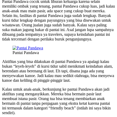
Pantai Pandawa cocok untuk liburan keluarga karena selain
memiliki ombak yang tenang, pantai Pandawa cukup luas, jadi kalau
anak-anak mau main pasir, ada space yang cukup buat mereka.
Selain itu, fasilitas di pantai Pandawa juga sudah lengkap. Banyak
kursi tidur lengkap dengan payungnya yang bisa disewakan untuk
wisatawan. Orang jualan juga sudah banyak. Kalau saya paling
suka makan jagung bakar di pantai ini. Asal jangan lupa sampahnya
dibuang pada tempatnya ya travelers, supaya keindahan pantai ini
tidak tercemari dengan perilaku buruk pengunjungnya.
Pantai Pandawa
Aktifitas yang bisa dilakukan di pantai Pandawa ya apalagi kalau
bukan “leyeh-leyeh” di kursi tidur sabil menikmati keindahan alam,
berendam atau berenang di laut. Eh tapi, disana juga ada yang
menyewakan kanoe. Jadi kalau mau sedikit olahraga, bisa menyewa
kanoe dan keliling di pinggir-pinggir laut.
Kalau untuk anak-anak, berkunjung ke pantai Pandawa akan jadi
aktifitas yang mengasyikkan. Mereka bisa bermain pasir laut
membuat istana pasir. Orang tua bisa tenang membiarkan anak
bermain di pantai tanpa penjagaan yang ekstra ketat karena pantai
ini termasuk dalam kategori “friendly beach” (istilah ini saya bikin
sendiri).