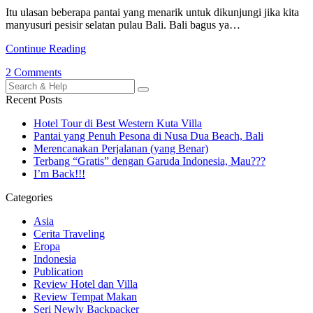
Itu ulasan beberapa pantai yang menarik untuk dikunjungi jika kita
manyusuri pesisir selatan pulau Bali. Bali bagus ya…
Continue Reading
2 Comments
Search
for:
Recent Posts
Hotel Tour di Best Western Kuta Villa
Pantai yang Penuh Pesona di Nusa Dua Beach, Bali
Merencanakan Perjalanan (yang Benar)
Terbang “Gratis” dengan Garuda Indonesia, Mau???
I’m Back!!!
Categories
Asia
Cerita Traveling
Eropa
Indonesia
Publication
Review Hotel dan Villa
Review Tempat Makan
Seri Newly Backpacker