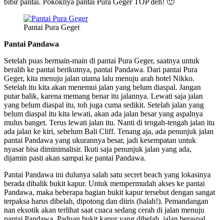
bibir pantai. Pokoknya pantai Pura Geger TOP deh! 🙂
Pantai Pura Geger
Pantai Pandawa
Setelah puas bermain-main di pantai Pura Geger, saatnya untuk
beralih ke pantai berikutnya, pantai Pandawa. Dari pantai Pura
Geger, kita menuju jalan utama lalu menuju arah hotel Nikko.
Setelah itu kita akan menemui jalan yang belum diaspal. Jangan
putar balik, karena memang benar itu jalannya. Lewati saja jalan
yang belum diaspal itu, toh juga cuma sedikit. Setelah jalan yang
belum diaspal itu kita lewati, akan ada jalan besar yang aspalnya
mulus banget. Terus lewati jalan itu. Nanti di tengah-tengah jalan itu
ada jalan ke kiri, sebelum Bali Cliff. Tenang aja, ada penunjuk jalan
pantai Pandawa yang ukurannya besar, jadi kesempatan untuk
nyasar bisa diminimalisir. Ikuti saja penunjuk jalan yang ada,
dijamin pasti akan sampai ke pantai Pandawa.
Pantai Pandawa ini dulunya salah satu secret beach yang lokasinya
berada dibalik bukit kapur. Untuk mempermudah akses ke pantai
Pandawa, maka beberapa bagian bukit kapur tersebut dengan sangat
terpaksa harus dibelah, dipotong dan diiris (halah!). Pemandangan
nan eksotik akan terlihat saat cuaca sedang cerah di jalan menuju
pantai Pandawa. Paduan bukit kapur yang dibelah, jalan beraspal,