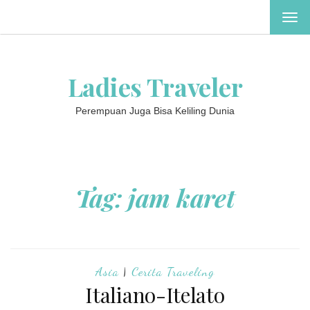
TOG
NAV
Ladies Traveler
Perempuan Juga Bisa Keliling Dunia
Tag:
jam karet
Asia
|
Cerita Traveling
Italiano-Itelato