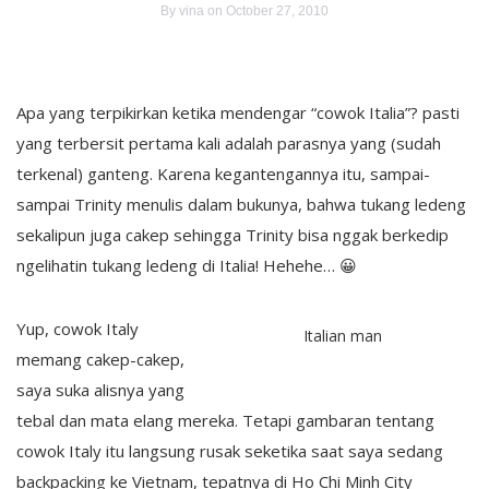
By
vina
on October 27, 2010
Apa yang terpikirkan ketika mendengar “cowok Italia”? pasti
yang terbersit pertama kali adalah parasnya yang (sudah
terkenal) ganteng. Karena kegantengannya itu, sampai-
sampai Trinity menulis dalam bukunya, bahwa tukang ledeng
sekalipun juga cakep sehingga Trinity bisa nggak berkedip
ngelihatin tukang ledeng di Italia! Hehehe… 😀
Yup, cowok Italy
Italian man
memang cakep-cakep,
saya suka alisnya yang
tebal dan mata elang mereka. Tetapi gambaran tentang
cowok Italy itu langsung rusak seketika saat saya sedang
backpacking ke Vietnam, tepatnya di Ho Chi Minh City