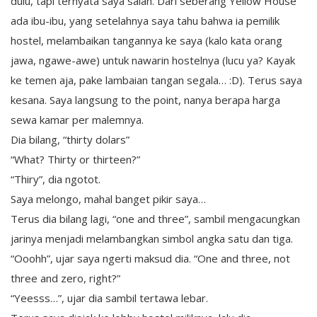
dulu, tapi ternyata saya salah. Dari seberang Yellow House
ada ibu-ibu, yang setelahnya saya tahu bahwa ia pemilik
hostel, melambaikan tangannya ke saya (kalo kata orang
jawa, ngawe-awe) untuk nawarin hostelnya (lucu ya? Kayak
ke temen aja, pake lambaian tangan segala… :D). Terus saya
kesana. Saya langsung to the point, nanya berapa harga
sewa kamar per malemnya.
Dia bilang, “thirty dolars”
“What? Thirty or thirteen?”
“Thiry”, dia ngotot.
Saya melongo, mahal banget pikir saya…
Terus dia bilang lagi, “one and three”, sambil mengacungkan
jarinya menjadi melambangkan simbol angka satu dan tiga.
“Ooohh”, ujar saya ngerti maksud dia. “One and three, not
three and zero, right?”
“Yeesss…”, ujar dia sambil tertawa lebar.