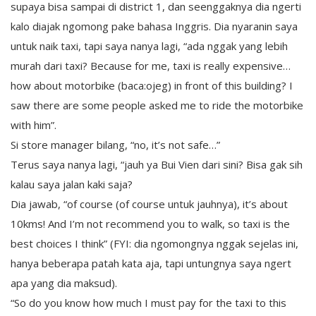
supaya bisa sampai di district 1, dan seenggaknya dia ngerti
kalo diajak ngomong pake bahasa Inggris. Dia nyaranin saya
untuk naik taxi, tapi saya nanya lagi, “ada nggak yang lebih
murah dari taxi? Because for me, taxi is really expensive…
how about motorbike (baca:ojeg) in front of this building? I
saw there are some people asked me to ride the motorbike
with him”.
Si store manager bilang, “no, it’s not safe…”
Terus saya nanya lagi, “jauh ya Bui Vien dari sini? Bisa gak sih
kalau saya jalan kaki saja?
Dia jawab, “of course (of course untuk jauhnya), it’s about
10kms! And I’m not recommend you to walk, so taxi is the
best choices I think” (FYI: dia ngomongnya nggak sejelas ini,
hanya beberapa patah kata aja, tapi untungnya saya ngert
apa yang dia maksud).
“So do you know how much I must pay for the taxi to this