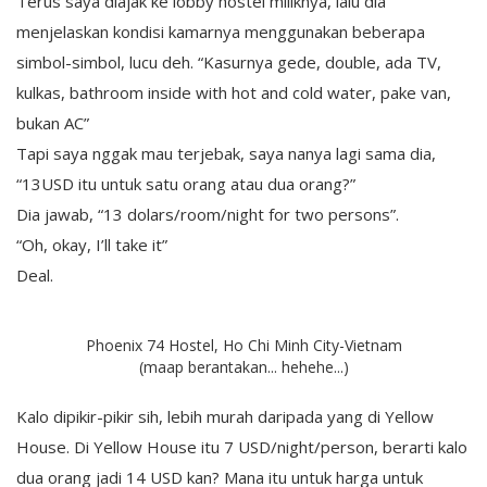
Terus saya diajak ke lobby hostel miliknya, lalu dia
menjelaskan kondisi kamarnya menggunakan beberapa
simbol-simbol, lucu deh. “Kasurnya gede, double, ada TV,
kulkas, bathroom inside with hot and cold water, pake van,
bukan AC”
Tapi saya nggak mau terjebak, saya nanya lagi sama dia,
“13USD itu untuk satu orang atau dua orang?”
Dia jawab, “13 dolars/room/night for two persons”.
“Oh, okay, I’ll take it”
Deal.
Phoenix 74 Hostel, Ho Chi Minh City-Vietnam
(maap berantakan... hehehe...)
Kalo dipikir-pikir sih, lebih murah daripada yang di Yellow
House. Di Yellow House itu 7 USD/night/person, berarti kalo
dua orang jadi 14 USD kan? Mana itu untuk harga untuk