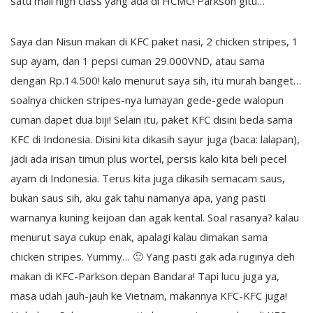
satu mall high class yang ada di HCMC! Parkson gitu…
Saya dan Nisun makan di KFC paket nasi, 2 chicken stripes, 1
sup ayam, dan 1 pepsi cuman 29.000VND, atau sama
dengan Rp.14.500! kalo menurut saya sih, itu murah banget…
soalnya chicken stripes-nya lumayan gede-gede walopun
cuman dapet dua biji! Selain itu, paket KFC disini beda sama
KFC di Indonesia. Disini kita dikasih sayur juga (baca: lalapan),
jadi ada irisan timun plus wortel, persis kalo kita beli pecel
ayam di Indonesia. Terus kita juga dikasih semacam saus,
bukan saus sih, aku gak tahu namanya apa, yang pasti
warnanya kuning keijoan dan agak kental. Soal rasanya? kalau
menurut saya cukup enak, apalagi kalau dimakan sama
chicken stripes. Yummy… 🙂 Yang pasti gak ada ruginya deh
makan di KFC-Parkson depan Bandara! Tapi lucu juga ya,
masa udah jauh-jauh ke Vietnam, makannya KFC-KFC juga!