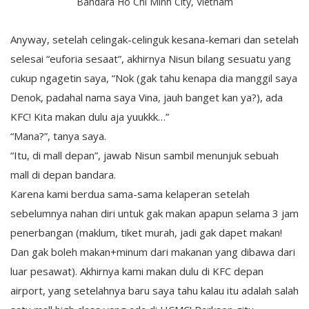
Bandara Ho Chi Minh City, Vietnam
Anyway, setelah celingak-celinguk kesana-kemari dan setelah
selesai “euforia sesaat”, akhirnya Nisun bilang sesuatu yang
cukup ngagetin saya, “Nok (gak tahu kenapa dia manggil saya
Denok, padahal nama saya Vina, jauh banget kan ya?), ada
KFC! Kita makan dulu aja yuukkk…”
“Mana?”, tanya saya.
“Itu, di mall depan”, jawab Nisun sambil menunjuk sebuah
mall di depan bandara.
Karena kami berdua sama-sama kelaperan setelah
sebelumnya nahan diri untuk gak makan apapun selama 3 jam
penerbangan (maklum, tiket murah, jadi gak dapet makan!
Dan gak boleh makan+minum dari makanan yang dibawa dari
luar pesawat). Akhirnya kami makan dulu di KFC depan
airport, yang setelahnya baru saya tahu kalau itu adalah salah