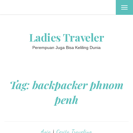
TOG
NAV
Ladies Traveler
Perempuan Juga Bisa Keliling Dunia
Tag:
backpacker phnom
penh
Asia
|
Cerita Traveling