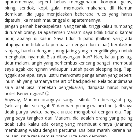
apartemennya, seperti bebas menggunakan kompor, gelas,
piring, sendok, kopi, gula, memasak makanan, dll. Namun
demikian, dia juga menjelaskan beberapa rules yang harus
dipatuhi jika masih mau tinggal di apartemennya.
Jangan pernah berkespektasi yang terlalu tinggi kalau numpang
di rumah orang. Di apartemen Mariam saya tidak tidur di kamar
tidur, apalagi di kasur. Saya tidur di patio (balkon yang ada
atapnya dan tidak ada pembatas dengan dunia luar) beralaskan
ranjang bambu dengan jaring-jaring yang mengelilinginya untuk
menghalau nyamuk. Bisa dibayangkan kan? Nah, kalau pas lagi
tidur malam, angin yang berhembus kencang banget, membuat
saya agak kedinginan walaupun sudah pakai sleeping bag. Tapi
nggak apa-apa, saya justru menikmati pengalaman yang seperti
ini. Inilah yang namanya the art of backpacker. Rela tidur dimana
saja asal bisa menekan pengeluaran, daripada harus bayar
hotel. Bener nggak? 🙂
Anyway, Mariam orangnya sangat sibuk. Dia berangkat pagi
(sekitar pukul setengah 8) dan baru pulang malam hari. Jadi saya
tidak punya waktu banyak untuk mengobrol dengan dia. Tapi
yang saya tangkap dari Mariam, dia adalah orang yang paling
tidak suka kalau ada orang yang membuat dirinya (Mariam)
membuang waktu dengan percuma. Dia bisa marah karena hal
ini. Tapi saya rasa semua orang juga akan demikian.