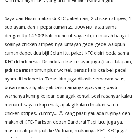
satu mall high class yang ada di HCMC! Parkson gitu…
Saya dan Nisun makan di KFC paket nasi, 2 chicken stripes, 1
sup ayam, dan 1 pepsi cuman 29.000VND, atau sama
dengan Rp.14.500! kalo menurut saya sih, itu murah banget…
soalnya chicken stripes-nya lumayan gede-gede walopun
cuman dapet dua biji! Selain itu, paket KFC disini beda sama
KFC di Indonesia. Disini kita dikasih sayur juga (baca: lalapan),
jadi ada irisan timun plus wortel, persis kalo kita beli pecel
ayam di Indonesia. Terus kita juga dikasih semacam saus,
bukan saus sih, aku gak tahu namanya apa, yang pasti
warnanya kuning keijoan dan agak kental. Soal rasanya? kalau
menurut saya cukup enak, apalagi kalau dimakan sama
chicken stripes. Yummy… 🙂 Yang pasti gak ada ruginya deh
makan di KFC-Parkson depan Bandara! Tapi lucu juga ya,
masa udah jauh-jauh ke Vietnam, makannya KFC-KFC juga!