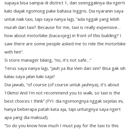
supaya bisa sampai di district 1, dan seenggaknya dia ngerti
kalo diajak ngomong pake bahasa Inggris. Dia nyaranin saya
untuk naik taxi, tapi saya nanya lagi, “ada nggak yang lebih
murah dari taxi? Because for me, taxi is really expensive…
how about motorbike (baca:ojeg) in front of this building? I
saw there are some people asked me to ride the motorbike
with him”.
Si store manager bilang, “no, it’s not safe…”
Terus saya nanya lagi, “jauh ya Bui Vien dari sini? Bisa gak sih
kalau saya jalan kaki saja?
Dia jawab, “of course (of course untuk jauhnya), it’s about
10kms! And I’m not recommend you to walk, so taxi is the
best choices I think” (FYI: dia ngomongnya nggak sejelas ini,
hanya beberapa patah kata aja, tapi untungnya saya ngert
apa yang dia maksud).
“So do you know how much I must pay for the taxi to this