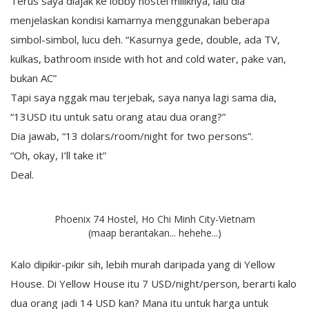
Terus saya diajak ke lobby hostel miliknya, lalu dia
menjelaskan kondisi kamarnya menggunakan beberapa
simbol-simbol, lucu deh. “Kasurnya gede, double, ada TV,
kulkas, bathroom inside with hot and cold water, pake van,
bukan AC”
Tapi saya nggak mau terjebak, saya nanya lagi sama dia,
“13USD itu untuk satu orang atau dua orang?”
Dia jawab, “13 dolars/room/night for two persons”.
“Oh, okay, I’ll take it”
Deal.
Phoenix 74 Hostel, Ho Chi Minh City-Vietnam
(maap berantakan... hehehe...)
Kalo dipikir-pikir sih, lebih murah daripada yang di Yellow
House. Di Yellow House itu 7 USD/night/person, berarti kalo
dua orang jadi 14 USD kan? Mana itu untuk harga untuk