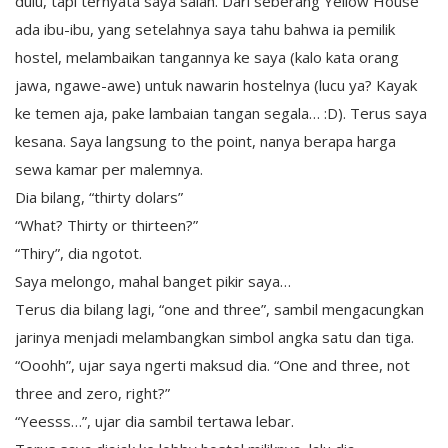
dulu, tapi ternyata saya salah. Dari seberang Yellow House
ada ibu-ibu, yang setelahnya saya tahu bahwa ia pemilik
hostel, melambaikan tangannya ke saya (kalo kata orang
jawa, ngawe-awe) untuk nawarin hostelnya (lucu ya? Kayak
ke temen aja, pake lambaian tangan segala… :D). Terus saya
kesana. Saya langsung to the point, nanya berapa harga
sewa kamar per malemnya.
Dia bilang, “thirty dolars”
“What? Thirty or thirteen?”
“Thiry”, dia ngotot.
Saya melongo, mahal banget pikir saya…
Terus dia bilang lagi, “one and three”, sambil mengacungkan
jarinya menjadi melambangkan simbol angka satu dan tiga.
“Ooohh”, ujar saya ngerti maksud dia. “One and three, not
three and zero, right?”
“Yeesss…”, ujar dia sambil tertawa lebar.