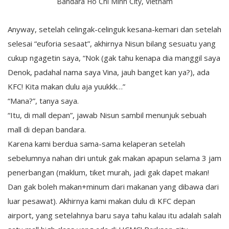
Bandara Ho Chi Minh City, Vietnam
Anyway, setelah celingak-celinguk kesana-kemari dan setelah
selesai “euforia sesaat”, akhirnya Nisun bilang sesuatu yang
cukup ngagetin saya, “Nok (gak tahu kenapa dia manggil saya
Denok, padahal nama saya Vina, jauh banget kan ya?), ada
KFC! Kita makan dulu aja yuukkk…”
“Mana?”, tanya saya.
“Itu, di mall depan”, jawab Nisun sambil menunjuk sebuah
mall di depan bandara.
Karena kami berdua sama-sama kelaperan setelah
sebelumnya nahan diri untuk gak makan apapun selama 3 jam
penerbangan (maklum, tiket murah, jadi gak dapet makan!
Dan gak boleh makan+minum dari makanan yang dibawa dari
luar pesawat). Akhirnya kami makan dulu di KFC depan
airport, yang setelahnya baru saya tahu kalau itu adalah salah